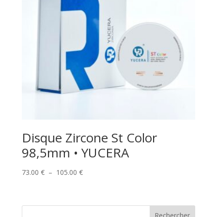
Disque Zircone St Color
98,5mm • YUCERA
Plage
73.00
€
–
105.00
€
de
prix :
73.00 €
Rechercher
à