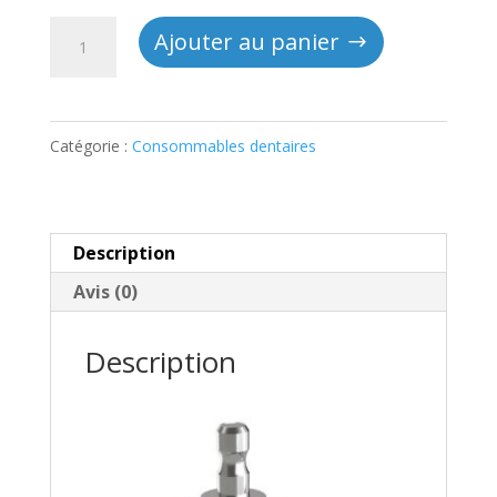
quantité
Ajouter au panier
de
Bloc
d'usinage
Catégorie :
Consommables dentaires
Cameo
-
Dental
Description
Glass
Avis (0)
Ceramics
-
Description
AIDITE